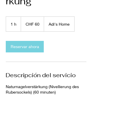
rkung
60
Schweizer
1 h
1
CHF 60
Adi's Home
Franken
Reservar ahora
Descripción del servicio
Naturnagelverstärkung (Nivellierung des
Rubersockels) (60 minuten)